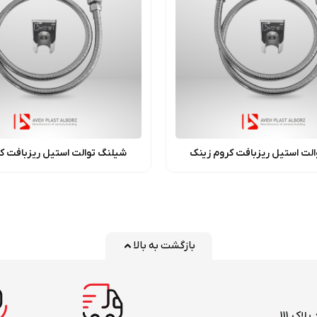
لت استیل ریزبافت کروم زینک
شیلنگ توالت استیل ریزبافت ک
بازگشت به بالا
اک 111