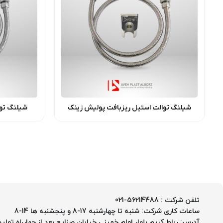
شیلنگ توالت استیل ریزبافت پولیش زینک
شیلنگ توا
تلفن شرکت : 56214488-021
ساعات کاری شرکت: شنبه تا چهارشنبه 17-8 و پنجشنبه ها 14-8
آدرس: رباط کریم بلوار امام خمینی خیابان صنایع بعد از چهارراه تولید پل