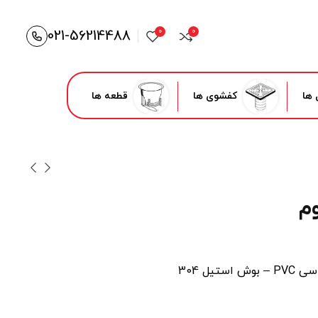
021-56214488
0
0
 ها
کفشوی ها
قطعه ها