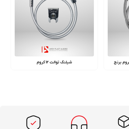
روم برنج
شیلنگ توالت ۱۲ کروم